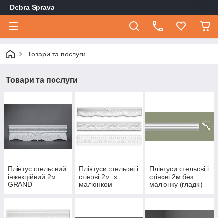
Dobra Sprava
Товари та послуги
Товари та послуги
Плінтус стельовий
Плінтуси стельові і
Плінтуси стельові і
інжекційний 2м.
стінові 2м. з
стінові 2м без
GRAND
малюнком
малюнку (гладкі)