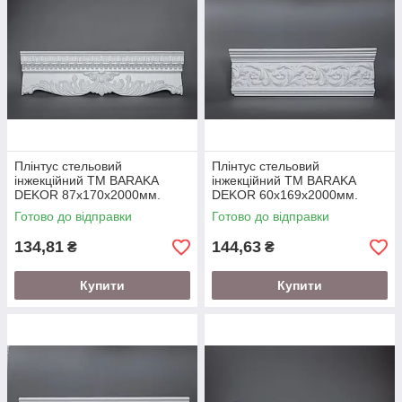
Плінтус стельовий
Плінтус стельовий
інжекційний ТМ BARAKA
інжекційний ТМ BARAKA
DEKOR 87х170х2000мм.
DEKOR 60х169х2000мм.
(підходить під натяжну
(підходить під натяжну
Готово до відправки
Готово до відправки
стелю)
стелю)
134,81
144,63
₴
₴
Купити
Купити