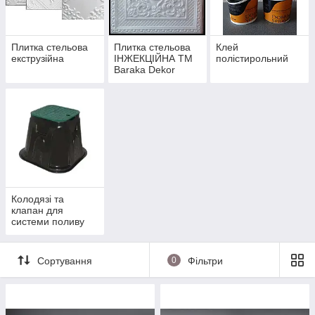
Плитка стельова
Плитка стельова
Клей
екструзійна
ІНЖЕКЦІЙНА ТМ
полістирольний
Baraka Dekor
Колодязі та
клапан для
системи поливу
Сортування
0
Фільтри