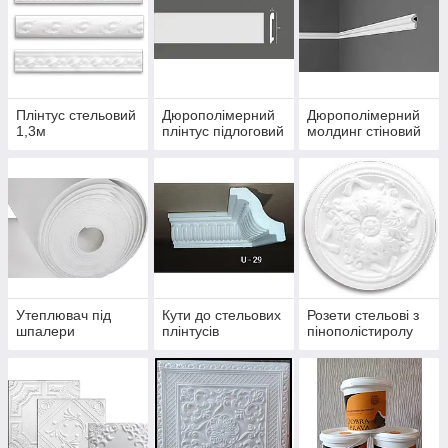
Плінтус стельовий
Дюрополімерний
Дюрополімерний
1,3м
плінтус підлоговий
молдинг стіновий
Утеплювач під
Кути до стельових
Розети стельові з
шпалери
плінтусів
пінополістиролу