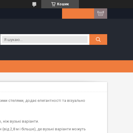
Кошик
ими стелями, додає елегантності та візуально
 ніж вузькі варіанти.
(від 2,8 м і більше), де вузькі варіанти можуть