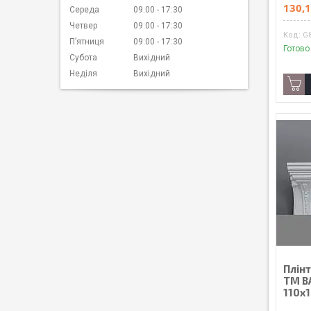
130,1
Середа
09:00
17:30
Четвер
09:00
17:30
G
Пʼятниця
09:00
17:30
Готово
Субота
Вихідний
Неділя
Вихідний
Плін
ТМ B
110х