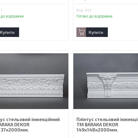
11
G12
 до відправки
Готово до відправки
Купити
Купити
тус стельовий інжекційний
Плінтус стельовий інжекц
ARAKA DEKOR
ТМ BARAKA DEKOR
137х2000мм.
149х148х2000мм.