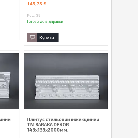
143,73 ₴
G5
Готово до відправки
Купити
ійний
Плінтус стельовий інжекційний
ТМ BARAKA DEKOR
143х139х2000мм.