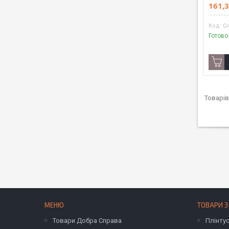
161,3
G
Готово
МЕНЮ
ТОВАРИ З
Товари Добра Справа
Плінту