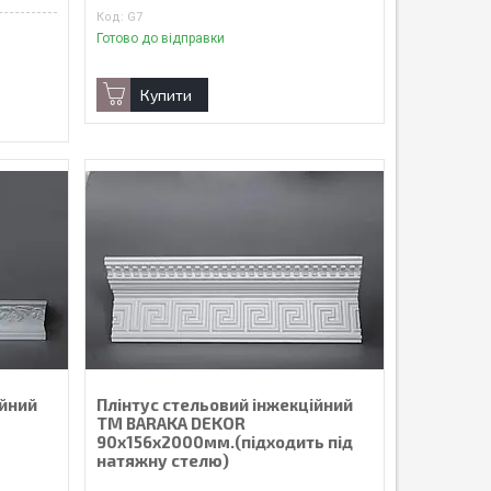
G7
Готово до відправки
Купити
ійний
Плінтус стельовий інжекційний
ТМ BARAKA DEKOR
90х156х2000мм.(підходить під
натяжну стелю)