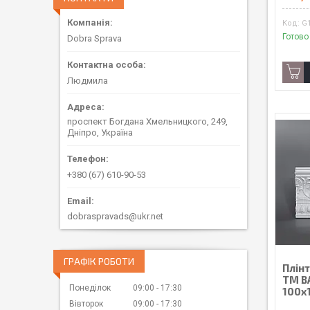
G
Готово
Dobra Sprava
Людмила
проспект Богдана Хмельницкого, 249,
Дніпро, Україна
+380 (67) 610-90-53
dobraspravads@ukr.net
ГРАФІК РОБОТИ
Плін
ТМ B
Понеділок
09:00
17:30
100х
Вівторок
09:00
17:30