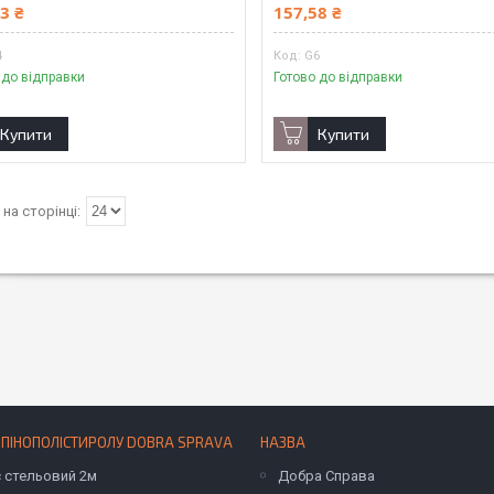
3 ₴
157,58 ₴
4
G6
 до відправки
Готово до відправки
Купити
Купити
 ПІНОПОЛІСТИРОЛУ DOBRA SPRAVA
НАЗВА
с стельовий 2м
Добра Справа