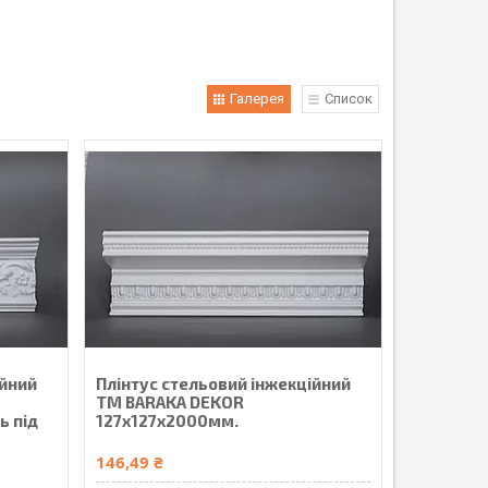
Галерея
Список
ійний
Плінтус стельовий інжекційний
ТМ BARAKA DEKOR
ь під
127х127х2000мм.
146,49 ₴