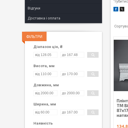
"губитис
Відгуки
Доставка і оплата
ФІЛЬТРИ
Діапазон цін, ₴
Висота, мм
Довжина, мм
Плін
Ширина, мм
ТМ B
87х1
натя
Наявність
134,8