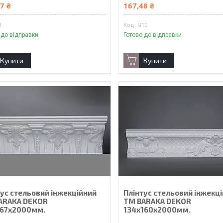
7 ₴
167,48 ₴
8
G10
 до відправки
Готово до відправки
Купити
Купити
тус стельовий інжекційний
Плінтус стельовий інжекц
ARAKA DEKOR
ТМ BARAKA DEKOR
167х2000мм.
134х160х2000мм.