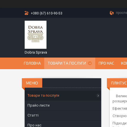
проспе
+380 (67) 610-90-53
Dobra Sprava
ГОЛОВНА
ТОВАРИ ТА ПОСЛУГИ
ПРО НАС
КО
ПЛІНТУС
Товари та послуги
Великий
розширю
Прайс-листи
Ефективн
Статті
Створює
Підходит
Про нас