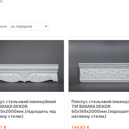
я".
тус стельовий інжекційний
Плінтус стельовий інжекц
ARAKA DEKOR
ТМ BARAKA DEKOR
70х2000мм.(підходить під
60х169х2000мм.(підходит
жну стелю)
натяжну стелю)
1 ₴
144,63 ₴