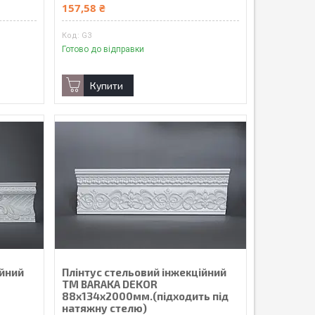
157,58 ₴
G3
Готово до відправки
Купити
ійний
Плінтус стельовий інжекційний
ТМ BARAKA DEKOR
88х134х2000мм.(підходить під
натяжну стелю)