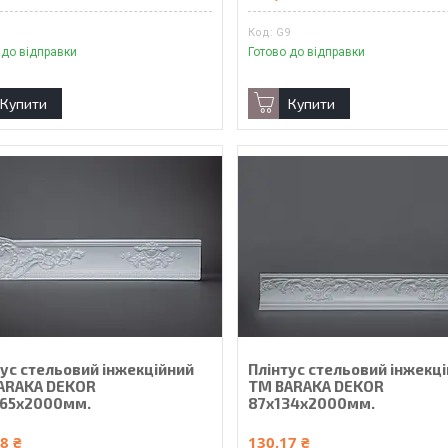
1
G9
 до відправки
Готово до відправки
Купити
Купити
тус стельовий інжекційний
Плінтус стельовий інжекц
ARAKA DEKOR
ТМ BARAKA DEKOR
165х2000мм.
87х134х2000мм.
8 ₴
130,17 ₴