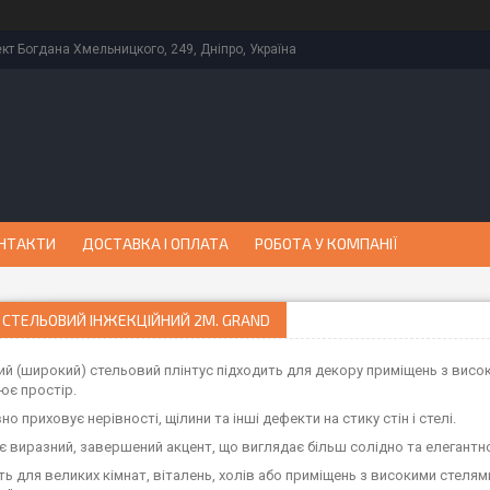
кт Богдана Хмельницкого, 249, Дніпро, Україна
НТАКТИ
ДОСТАВКА І ОПЛАТА
РОБОТА У КОМПАНІЇ
 СТЕЛЬОВИЙ ІНЖЕКЦІЙНИЙ 2М. GRAND
 (широкий) стельовий плінтус підходить для декору приміщень з висок
є простір.
о приховує нерівності, щілини та інші дефекти на стику стін і стелі.
 виразний, завершений акцент, що виглядає більш солідно та елегантно,
ь для великих кімнат, віталень, холів або приміщень з високими стелями 