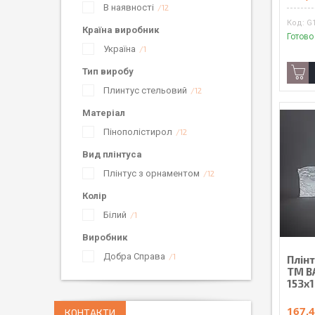
В наявності
12
G
Країна виробник
Готово
Україна
1
Тип виробу
Плинтус стельовий
12
Матеріал
Пінополістирол
12
Вид плінтуса
Плінтус з орнаментом
12
Колір
Білий
1
Виробник
Добра Справа
1
Плін
ТМ B
153х
167,4
КОНТАКТИ