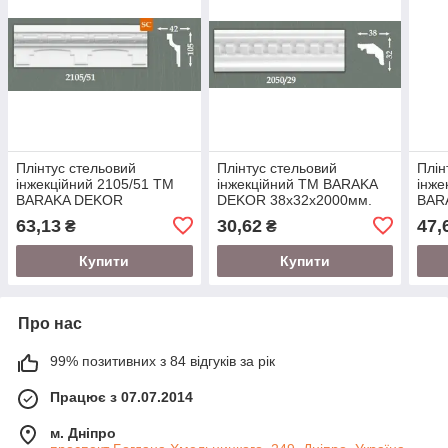
Плінтус стельовий
Плінтус стельовий
Плін
інжекційний 2105/51 ТМ
інжекційний ТМ BARAKA
інже
BARAKA DEKOR
DEKOR 38х32х2000мм.
BAR
105х42х2000мм. під
75х3
63,13
30,62
47,
₴
₴
натяжну стелю
натя
Купити
Купити
Про нас
99% позитивних з 84 відгуків за рік
Працює з 07.07.2014
м. Дніпро