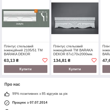
Плінтус стельовий
Плінтус стельовий
Плін
інжекційний 2105/51 ТМ
інжекційний ТМ BARAKA
інже
BARAKA DEKOR
DEKOR 87х170х2000мм.
BAR
105х42х2000мм. під
(підходить під натяжну
75х3
63,13
134,81
47,
₴
₴
натяжну стелю
стелю)
натя
Купити
Купити
Про нас
99% позитивних з 85 відгуків за рік
Працює з 07.07.2014