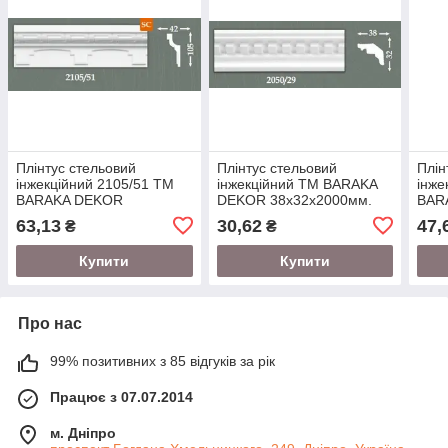
Плінтус стельовий
Плінтус стельовий
Плін
інжекційний 2105/51 ТМ
інжекційний ТМ BARAKA
інже
BARAKA DEKOR
DEKOR 38х32х2000мм.
BAR
105х42х2000мм. під
75х3
63,13
30,62
47,
₴
₴
натяжну стелю
натя
Купити
Купити
Про нас
99% позитивних з 85 відгуків за рік
Працює з 07.07.2014
м. Дніпро