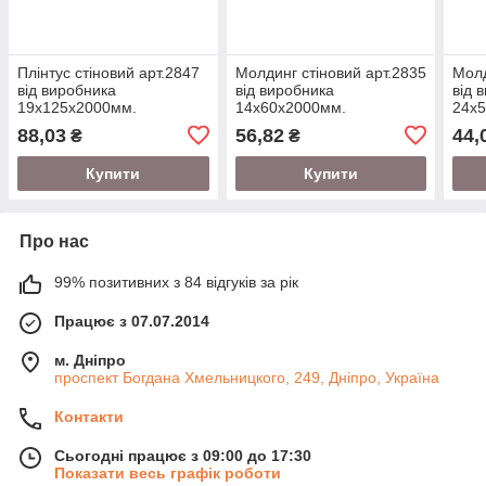
Плінтус стіновий арт.2847
Молдинг стіновий арт.2835
Молд
від виробника
від виробника
від 
19х125х2000мм.
14х60х2000мм.
24х
88,03
56,82
44,
₴
₴
Купити
Купити
Про нас
99% позитивних з 84 відгуків за рік
Працює з 07.07.2014
м. Дніпро
проспект Богдана Хмельницкого, 249, Дніпро, Україна
Контакти
Сьогодні працює з 09:00 до 17:30
Показати весь графік роботи