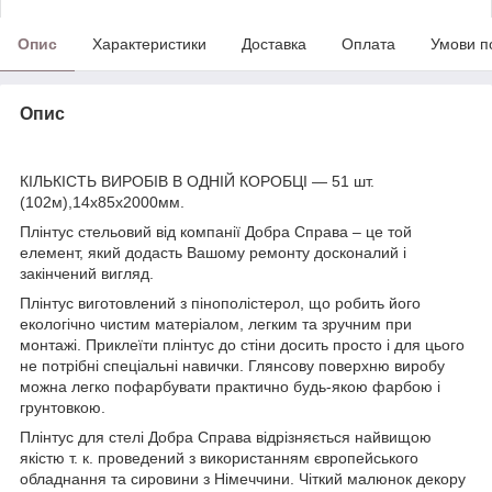
Опис
Характеристики
Доставка
Оплата
Умови п
Опис
КІЛЬКІСТЬ ВИРОБІВ В ОДНІЙ КОРОБЦІ ― 51 шт.
(102м),14х85х2000мм.
Плінтус стельовий від компанії Добра Справа – це той
елемент, який додасть Вашому ремонту досконалий і
закінчений вигляд.
Плінтус виготовлений з пінополістерол, що робить його
екологічно чистим матеріалом, легким та зручним при
монтажі. Приклеїти плінтус до стіни досить просто і для цього
не потрібні спеціальні навички. Глянсову поверхню виробу
можна легко пофарбувати практично будь-якою фарбою і
грунтовкою.
Плінтус для стелі Добра Справа відрізняється найвищою
якістю т. к. проведений з використанням європейського
обладнання та сировини з Німеччини. Чіткий малюнок декору