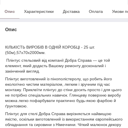
Опис
Характеристики
Доставка
Оплата
Умови п
Опис
КІЛЬКІСТЬ ВИРОБІВ В ОДНІЙ КОРОБЦІ - 25 шт.
(50м),57х70х2000мм.
Плінтус стельовий від компанії Добра Справа — це той
елемент, який додасть Вашому ремонту досконалий і
закінчений вигляд.
Плінтус виготовлений із пінополістеролу, що робить його
екологічно чистим матеріалом, легким і зручним під час
монтажу. Приклеїти плінтус до стіни досить просто і для цього
не потрібно спеціальних навичок. Глянцеву поверхню виробу
можна легко пофарбувати практично будь-якою фарбою й
ґрунтовкою.
Плінтус для стелі Добра Справа вирізняється найвищою
якістю, оскільки виготовлений із використанням європейського
обладнання та сировини з Німеччини. Чіткий малюнок декору