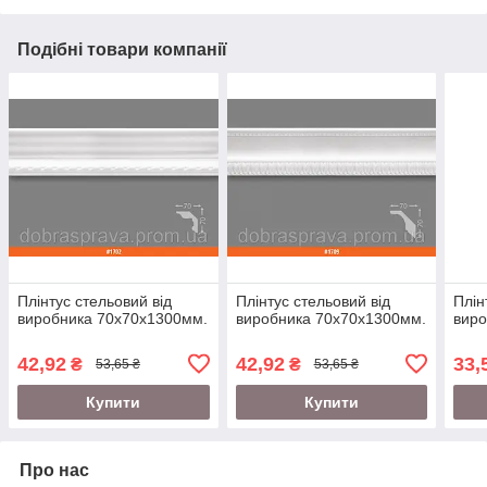
Подібні товари компанії
Плінтус стельовий від
Плінтус стельовий від
Плін
виробника 70х70х1300мм.
виробника 70х70х1300мм.
виро
42,92
42,92
33,
₴
₴
53,65 ₴
53,65 ₴
Купити
Купити
Про нас