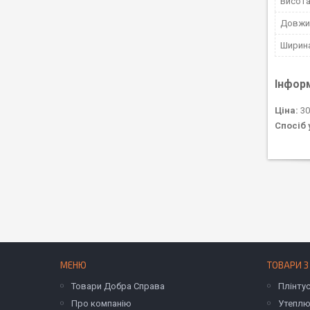
Висот
Довжи
Ширин
Інфор
Ціна:
30
Спосіб 
МЕНЮ
ТОВАРИ З
Товари Добра Справа
Плінту
Про компанію
Утеплю