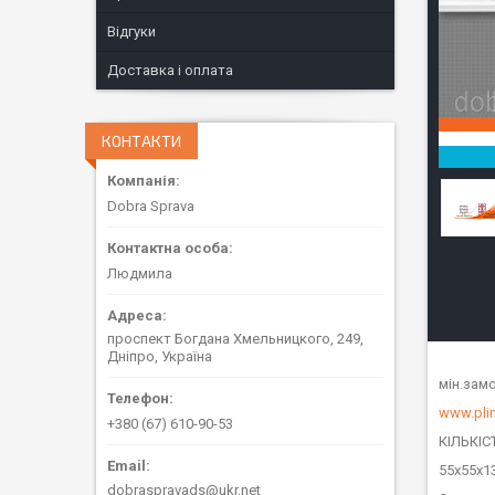
Відгуки
Доставка і оплата
КОНТАКТИ
Dobra Sprava
Людмила
проспект Богдана Хмельницкого, 249,
Дніпро, Україна
мін.замо
www.pli
+380 (67) 610-90-53
КІЛЬКІС
55х55х1
dobraspravads@ukr.net