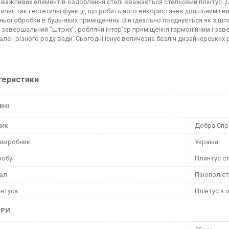
 важливих елементів оздоблення стелі вважається стельовий плінтус. 
ичні, так і естетичні функції, що робить його використання доцільним і 
ньої обробки в будь-яких приміщеннях. Він ідеально поєднується як з шп
 завершальний "штрих", роблячи інтер'єр приміщення гармонійним і зав
 але і різного роду вади. Сьогодні існує величезна безліч дизайнерськи
теристики
ВНІ
ник
Добра Спр
 виробник
Україна
робу
Плинтус с
ал
Пінополіс
інтуса
Плінтус з
ІРИ