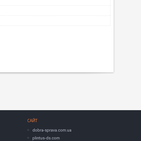
САЙТ
dobra-sprava.com.ua
plintus-ds.com