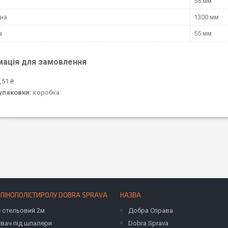
а
55 мм
на
1300 мм
а
55 мм
мація для замовлення
,51 ₴
упаковки:
коробка
 ПІНОПОЛІСТИРОЛУ DOBRA SPRAVA
НАЗВА
с стельовий 2м
Добра Справа
вач під шпалери
Dobra Sprava