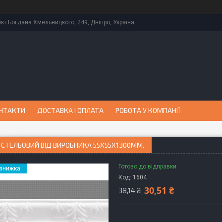
кт Богдана Хмельницкого, 249, Дніпро, Україна
НТАКТИ
ДОСТАВКА І ОПЛАТА
РОБОТА У КОМПАНІЇ
 СТЕЛЬОВИЙ ВІД ВИРОБНИКА 55Х55Х1300ММ.
Готово до відправки
Код:
1604
30,51 ₴
38,14 ₴