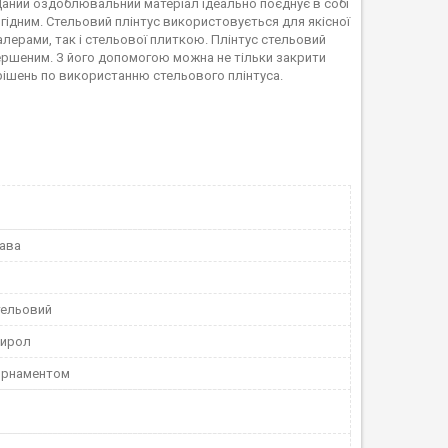
Даний оздоблювальний матеріал ідеально поєднує в собі
вигідним. Стельовий плінтус використовується для якісної
алерами, так і стельової плиткою. Плінтус стельовий
ершеним. З його допомогою можна не тільки закрити
х рішень по використанню стельового плінтуса.
ава
тельовий
тирол
 орнаментом