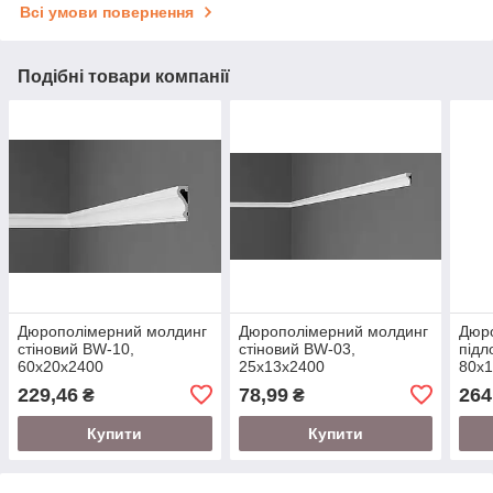
Всі умови повернення
Подібні товари компанії
Дюрополімерний молдинг
Дюрополімерний молдинг
Дюр
стіновий BW-10,
стіновий BW-03,
підл
60х20х2400
25х13х2400
80х
229,46
78,99
264
₴
₴
Купити
Купити