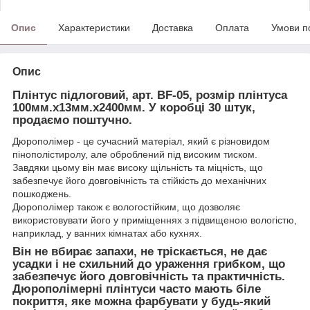
Опис
Характеристики
Доставка
Оплата
Умови п
Опис
Плінтус підлоговий, арт. BF-05, розмір плінтуса
100мм.х13мм.х2400мм. У коробці 30 штук,
продаємо поштучно.
Дюрополімер - це сучасний матеріал, який є різновидом
пінополістиролу, але оброблений під високим тиском.
Завдяки цьому він має високу щільність та міцність, що
забезпечує його довговічність та стійкість до механічних
пошкоджень.
Дюрополімер також є вологостійким, що дозволяє
використовувати його у приміщеннях з підвищеною вологістю,
наприклад, у ванних кімнатах або кухнях.
Він не вбирає запахи, не тріскається, не дає
усадки і не схильний до ураження грибком, що
забезпечує його довговічність та практичність.
Дюрополімерні плінтуси часто мають біле
покриття, яке можна фарбувати у будь-який