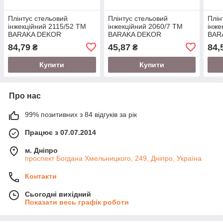
Плінтус стельовий
Плінтус стельовий
Плін
інжекційний 2115/52 ТМ
інжекційний 2060/7 ТМ
інже
BARAKA DEKOR
BARAKA DEKOR
BAR
82х82х2000мм.
43х43х2000мм.
97х
84,79
45,87
84,
₴
₴
Купити
Купити
Про нас
99% позитивних з 84 відгуків за рік
Працює з 07.07.2014
м. Дніпро
проспект Богдана Хмельницкого, 249, Дніпро, Україна
Контакти
Сьогодні вихідний
Показати весь графік роботи