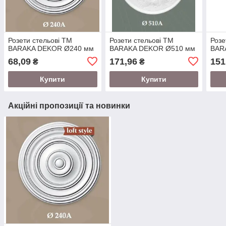
Розети стельові TM
Розети стельові TM
Розе
BARAKA DEKOR Ø240 мм
BARAKA DEKOR Ø510 мм
BAR
68,09
171,96
151
₴
₴
Купити
Купити
Акційні пропозиції та новинки