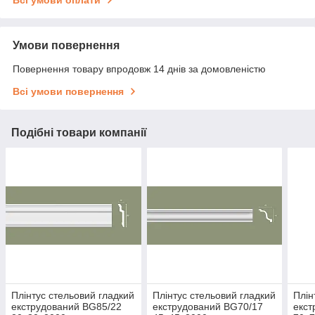
Всі умови оплати
Умови повернення
Повернення товару впродовж 14 днів за домовленістю
Всі умови повернення
Подібні товари компанії
Плінтус стельовий гладкий
Плінтус стельовий гладкий
Плін
екструдований BG85/22
екструдований BG70/17
екст