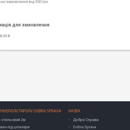
ьне замовлення від 300 грн.
мація для замовлення
8,45 ₴
 ПІНОПОЛІСТИРОЛУ DOBRA SPRAVA
НАЗВА
с стельовий 2м
Добра Справа
вач під шпалери
Dobra Sprava