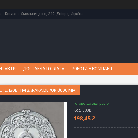
кт Богдана Хмельницкого, 249, Дніпро, Україна
НТАКТИ
ДОСТАВКА І ОПЛАТА
РОБОТА У КОМПАНІЇ
СТЕЛЬОВІ TM BARAKA DEKOR Ø600 ММ
Готово до відправки
Код:
600В
198,45 ₴