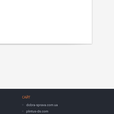
САЙТ
dobra-sprava.com.ua
plintus-ds.com