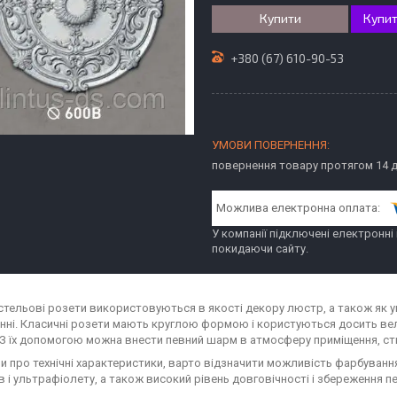
Купити
Купит
+380 (67) 610-90-53
повернення товару протягом 14 
У компанії підключені електронні
покидаючи сайту.
 стельові розети використовуються в якості декору люстр, а також як у
нні. Класичні розети мають круглою формою і користуються досить ве
 З їх допомогою можна внести певний шарм в атмосферу приміщення, ств
и про технічні характеристики, варто відзначити можливість фарбування
в і ультрафіолету, а також високий рівень довговічності і збереження п