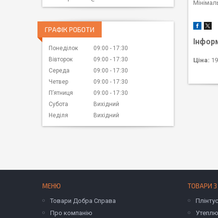
Мінімал
ГРАФІК РОБОТИ
Інфор
Понеділок
09:00
17:30
Вівторок
09:00
17:30
Ціна:
19
Середа
09:00
17:30
Четвер
09:00
17:30
Пʼятниця
09:00
17:30
Субота
Вихідний
Неділя
Вихідний
МЕНЮ
ТОВАРИ З
Товари Добра Справа
Плінту
Про компанію
Утеплю