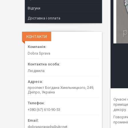
Відгуки
Доставка і оплата
КОНТАКТИ
Dobra Sprava
Людмила
проспект Богдана Хмельницкого, 249,
Дніпро, Україна
Сучасні
приміще
декору.
+380 (67) 610-90-53
Говоряч
промені
dobraspravads@ukr.net