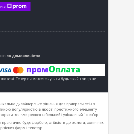
и з
днів
за домовленістю
 платежі. Тепер ви можете купити будь-який товар не
нікальне дизайнерське рішення для прикраси стін в
ликою популярністю в якості престижного елементу
орити вельми респектабельний і унікальний інтер'єр.
 практично будь фарбою, стійкість до вологи, сонячних
ервісних форм і текстур.