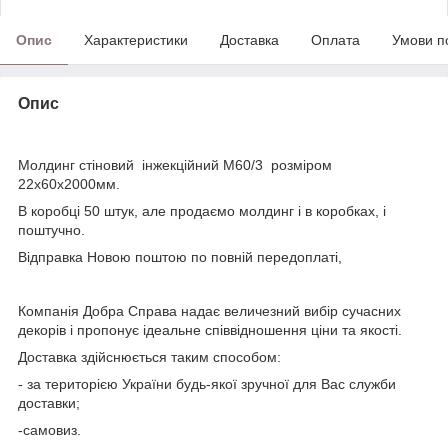
Опис
Характеристики
Доставка
Оплата
Умови п
Опис
Молдинг стіновий інжекційний М60/3 розміром
22х60х2000мм.
В коробці 50 штук, але продаємо молдинг і в коробках, і
поштучно.
Відправка Новою поштою по повній передоплаті,
Компанія Добра Справа надає величезний вибір сучасних
декорів і пропонує ідеальне співвідношення ціни та якості.
Доставка здійснюється таким способом:
- за територією України будь-якої зручної для Вас служби
доставки;
-самовиз.