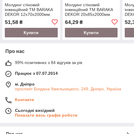
Молдинг стіновий
Молдинг стіновий
Молд
інжекційний ТМ BARAKA
інжекційний ТМ BARAKA
інже
DEKOR 12х70х2000мм.
DEKOR 20х85х2000мм.
DEK
51,58
64,29
52,
₴
₴
Купити
Купити
Про нас
99% позитивних з 84 відгуків за рік
Працює з 07.07.2014
м. Дніпро
проспект Богдана Хмельницкого, 249, Дніпро, Україна
Контакти
Сьогодні вихідний
Показати весь графік роботи
Про нас