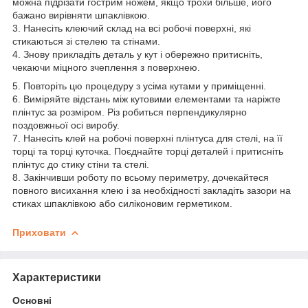
можна підрізати гострим ножем, якщо трохи більше, його
бажано вирівняти шпаклівкою.
3. Нанесіть клеючий склад на всі робочі поверхні, які
стикаються зі стелею та стінами.
4. Знову прикладіть деталь у кут і обережно притисніть,
чекаючи міцного зчеплення з поверхнею.
5. Повторіть цю процедуру з усіма кутами у приміщенні.
6. Виміряйте відстань між кутовими елементами та наріжте
плінтус за розміром. Різ робиться перпендикулярно
поздовжньої осі виробу.
7. Нанесіть клей на робочі поверхні плінтуса для стелі, на її
торці та торці куточка. Поєднайте торці деталей і притисніть
плінтус до стику стіни та стелі.
8. Закінчивши роботу по всьому периметру, дочекайтеся
повного висихання клею і за необхідності закладіть зазори на
стиках шпаклівкою або силіконовим герметиком.
Приховати
Характеристики
Основні