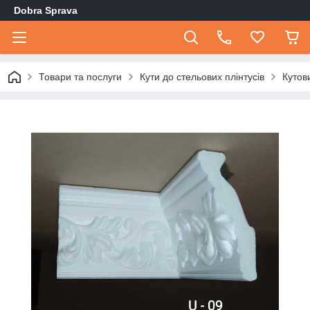
Dobra Sprava
Товари та послуги
Кути до стельових плінтусів
Кутов