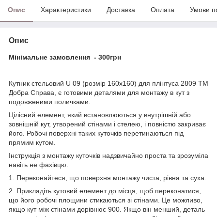
Опис
Характеристики
Доставка
Оплата
Умови п
Опис
Мінімальне замовлення - 300грн
Кутник стельовий U 09 (розмір 160х160) для плінтуса 2809 ТМ
Добра Справа, є готовими деталями для монтажу в кут з
подовженими поличками.
Цілісний елемент, який встановлюються у внутрішній або
зовнішній кут, утворений стінами і стелею, і повністю закриває
його. Робочі поверхні таких куточків перетинаються під
прямим кутом.
Інструкція з монтажу куточків надзвичайно проста та зрозуміла
навіть не фахівцю.
1. Переконайтеся, що поверхня монтажу чиста, рівна та суха.
2. Прикладіть кутовий елемент до місця, щоб переконатися,
що його робочі площини стикаються зі стінами. Це можливо,
якщо кут між стінами дорівнює 900. Якщо він менший, деталь